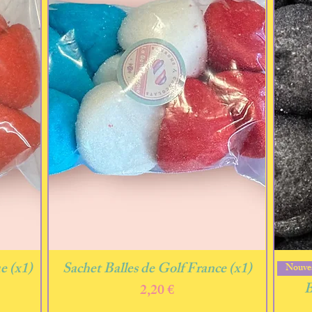
Aperçu rapide
e (x1)
Sachet Balles de Golf France (x1)
Nouve
B
Prix
2,20 €