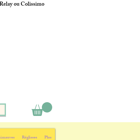
 Relay ou Colissimo
imauves
Réglisses
Plus