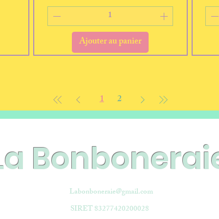
Ajouter au panier
1
2
La Bonbonerai
Labonboneraie@gmail.com
SIRET 83277420200028