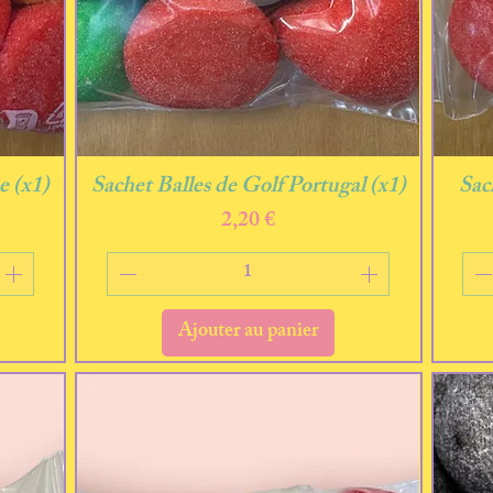
Aperçu rapide
e (x1)
Sachet Balles de Golf Portugal (x1)
Sac
Prix
2,20 €
Ajouter au panier