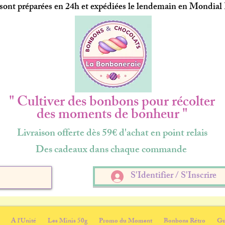
ont préparées en 24h et expédiées le lendemain en Mondial
" Cultiver des bonbons pour récolter
des moments de bonheur "
Livraison offerte dès 59€ d'achat en point relais
Des cadeaux dans chaque commande
S'Identifier / S'Inscrire
A l'Unité
Les Minis 50g
Promo du Moment
Bonbons Rétro
Gu