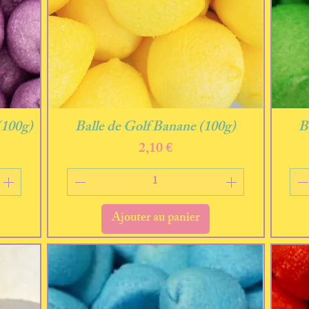
Aperçu rapide
(100g)
Balle de Golf Banane (100g)
B
Prix
2,10 €
Ajouter au panier