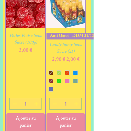
Perles Fraise Sans
Anti Gaspi - DDM 31/12/2025
Sucre (100g)
Candy Spray Sans
Prix
3,00 €
Sucre (x1)
Prix original
Prix promotionnel
2,90 €
2,00 €
Ajouter au
Ajouter au
panier
panier