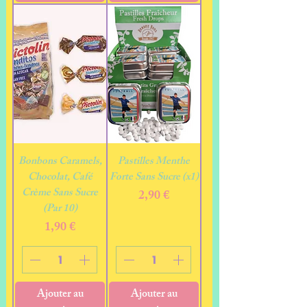
Bonbons Caramels,
Pastilles Menthe
Chocolat, Café
Forte Sans Sucre (x1)
Crème Sans Sucre
Prix
2,90 €
(Par 10)
Prix
1,90 €
Ajouter au
Ajouter au