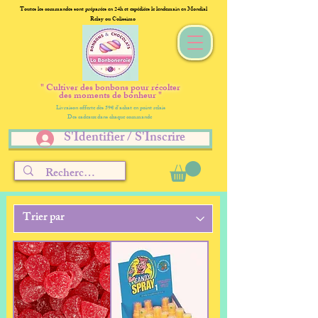
Toutes les commandes sont préparées en 24h et expédiées le lendemain en Mondial
Relay ou Colissimo
" Cultiver des bonbons pour récolter
des moments de bonheur "
Livraison offerte dès 59€ d'achat en point relais
Des cadeaux dans chaque commande
S'Identifier / S'Inscrire