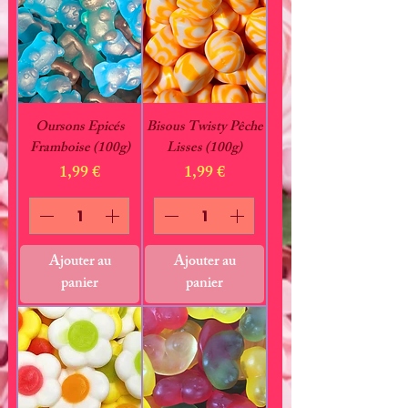
Oursons Epicés
Bisous Twisty Pêche
Framboise (100g)
Lisses (100g)
Prix
Prix
1,99 €
1,99 €
Ajouter au
Ajouter au
panier
panier