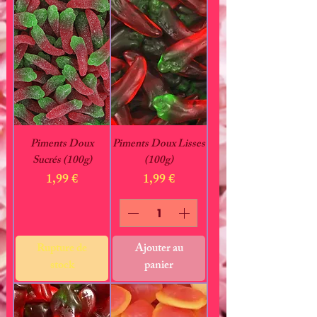
Piments Doux
Piments Doux Lisses
Sucrés (100g)
(100g)
Prix
Prix
1,99 €
1,99 €
Rupture de
Ajouter au
stock
panier