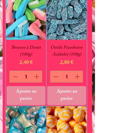
Brosses à Dents
Outils Framboise
(100g)
Acidulés (100g)
Prix
Prix
2,40 €
2,80 €
Ajouter au
Ajouter au
panier
panier