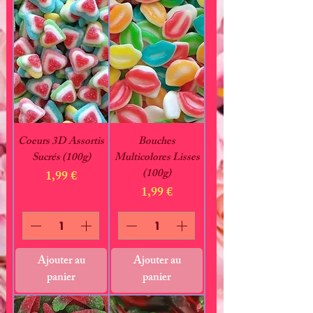
Coeurs 3D Assortis
Bouches
Sucrés (100g)
Multicolores Lisses
(100g)
Prix
1,99 €
Prix
1,99 €
Ajouter au
Ajouter au
panier
panier