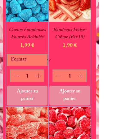
Coeurs Framboises
Bandeaux Fraise-
Fourrés Acidulés
Crème (Par 10)
Prix
Prix
1,99 €
1,90 €
Ajouter au
Ajouter au
panier
panier