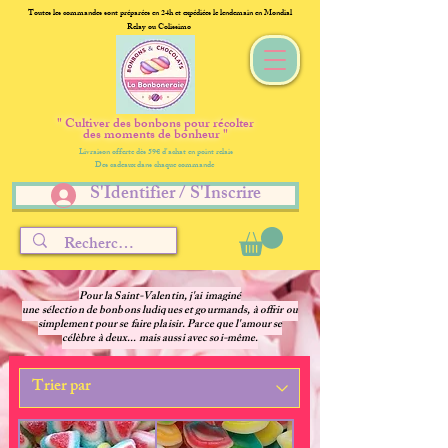
Toutes les commandes sont préparées en 24h et expédiées le lendemain en Mondial
Relay ou Colissimo
" Cultiver des bonbons pour récolter
des moments de bonheur "
Livraison offerte dès 59€ d'achat en point relais
Des cadeaux dans chaque commande
S'Identifier / S'Inscrire
Pour la Saint-Valentin, j'ai imaginé
une sélection de bonbons ludiques et gourmands, à offrir ou
simplement pour se faire plaisir. Parce que l'amour se
célèbre à deux... mais aussi avec soi-même.