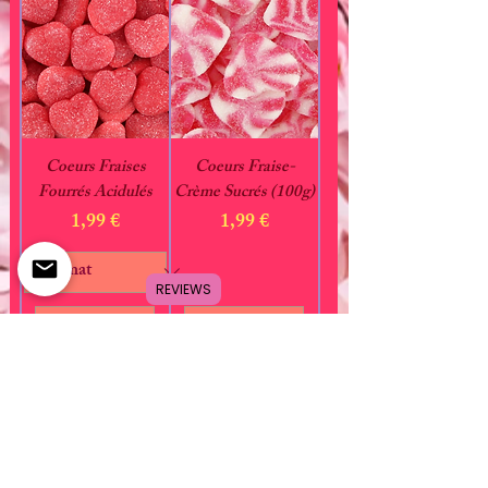
Coeurs Fraises
Coeurs Fraise-
Fourrés Acidulés
Crème Sucrés (100g)
Prix
Prix
1,99 €
1,99 €
REVIEWS
Ajouter au
Ajouter au
panier
panier