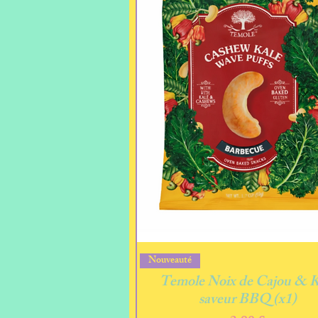
Aperçu rapide
Nouveauté
Temole Noix de Cajou & K
saveur BBQ (x1)