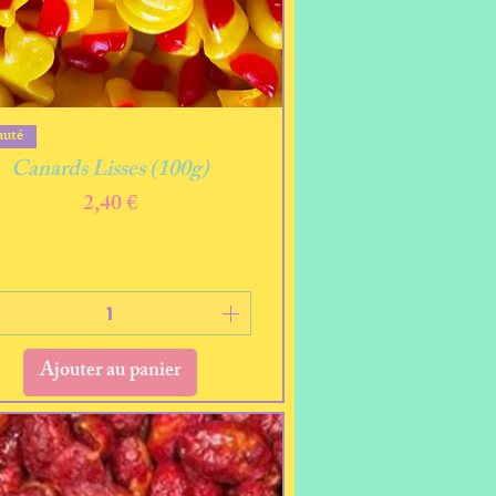
Aperçu rapide
auté
Canards Lisses (100g)
Prix
2,40 €
Ajouter au panier