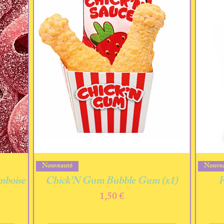
Aperçu rapide
Nouveauté
Nouve
mboise
Chick'N Gum Bubble Gum (x1)
F
Prix
1,50 €