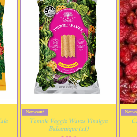
Aperçu rapide
Nouveauté
Nouve
ale
Temole Veggie Waves Vinaigre
Ch
Balsamique (x1)