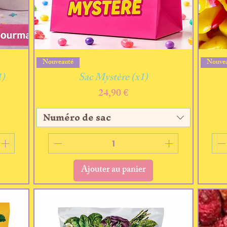
Aperçu rapide
Nouveauté
Nouve
1)
Sac Mystère (x1)
Prix
24,90 €
Numéro de sac
Ajouter au panier