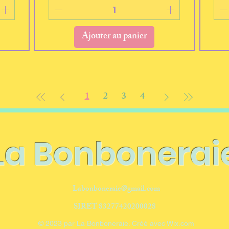
Ajouter au panier
1
2
3
4
La Bonbonerai
Labonboneraie@gmail.com
SIRET 83277420200028
© 2023 par La Bonboneraie. Créé avec Wix.com