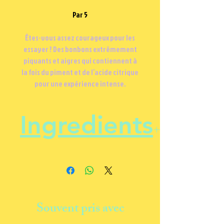
Par 5
Êtes-vous assez courageux pour les
essayer ? Des bonbons extrêmement
piquants et aigres qui contiennent à
la fois du piment et de l’acide citrique
pour une expérience intense.
Ingredients
Sucre, glucose, acidifiant (E330),
poudre chilli, arôme, colorant
(E155).
Vegan, Sans Gluten
Souvent pris avec
Attention ce bonbon ne convient
pas aux enfants de moins de 8