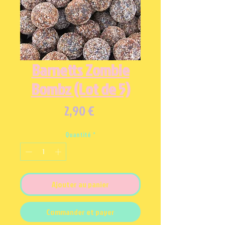
Barnetts Zombie
Bombz (Lot de 5)
Prix
2,90 €
Quantité
*
Ajouter au panier
Commander et payer