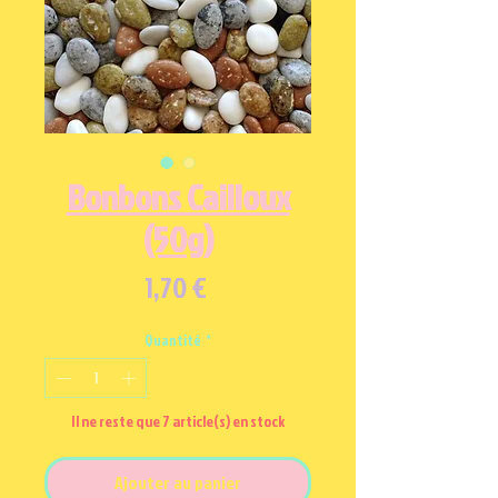
Bonbons Cailloux
(50g)
Prix
1,70 €
Quantité
*
Il ne reste que 7 article(s) en stock
Ajouter au panier