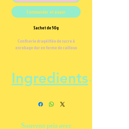
Commander et payer
Sachet de 50g
Confiserie dragéifiée de sucre à
enrobage dur en forme de cailloux
Ingredients
Sucre, sirop de glucose, acide
citrique, amidon de riz et autres
amidons, colorants : E100, E120,
E150c, E153, E160c, arômes, agents
Souvent pris avec
d'enrobage : E414, E901, E904.