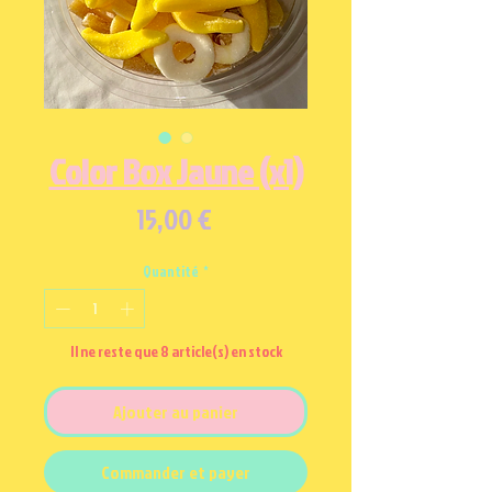
Color Box Jaune (x1)
Prix
15,00 €
Quantité
*
Il ne reste que 8 article(s) en stock
Ajouter au panier
Commander et payer