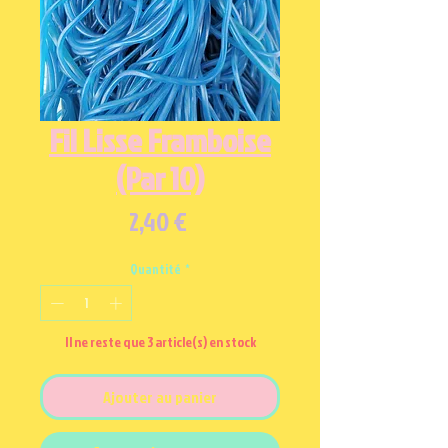
Fil Lisse Framboise
(Par 10)
Prix
2,40 €
Quantité
*
Il ne reste que 3 article(s) en stock
Ajouter au panier