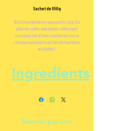
Sachet de 100g
Délicieux bonbons aux goûts cola. En
plus de coller aux dents, elles sont
recouvertes d’une couche de sucre
citrique qui plaira au fan de bonbons
acidulés !
Ingredients
Sucre, sirop de glucose, amidon
modifié, acidifiants (acide
lactique, acide malique), gélatine,
sucre caramélisé, graisse
Souvent pris avec
végétale hydrogénée, arôme
Sans Gluten.