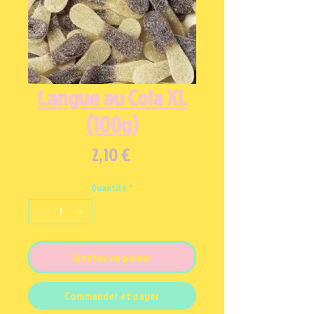
Langue au Cola XL
(100g)
Prix
2,10 €
Quantité
*
Ajouter au panier
Commander et payer