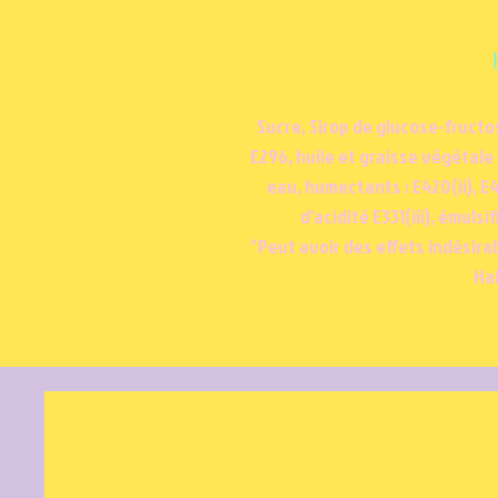
Sucre, Sirop de glucose-fructos
E296, huile et graisse végétale
eau, humectants : E420(ii), E
d'acidité E331(iii), émulsi
*Peut avoir des effets indésirab
Hal