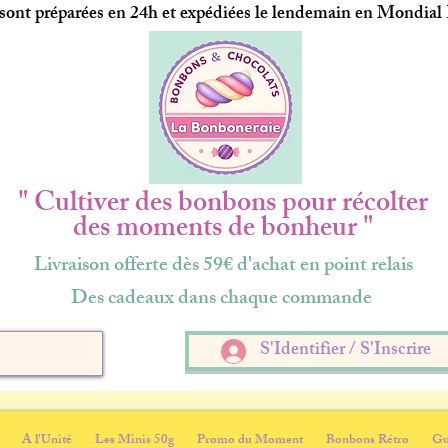
ont préparées en 24h et expédiées le lendemain en Mondial
" Cultiver des bonbons pour récolter
des moments de bonheur "
Livraison offerte dès 59€ d'achat en point relais
Des cadeaux dans chaque commande
S'Identifier / S'Inscrire
A l'Unité
Les Minis 50g
Promo du Moment
Bonbons Rétro
Gu