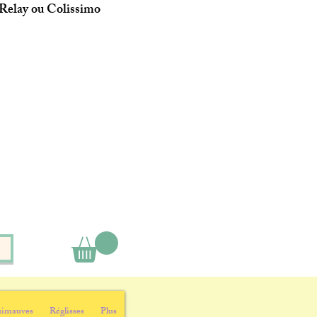
 Relay ou Colissimo
imauves
Réglisses
Plus