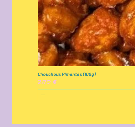
Chouchous Pimentés (100g)
Prix
2,70 €