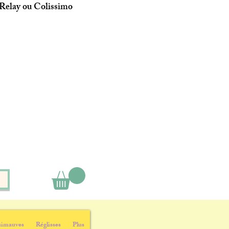
 Relay ou Colissimo
imauves
Réglisses
Plus