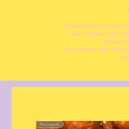
Sirop de glucose, sucre, eau, g
terre, acidifiants : E296, E33
carnauba, col
* Peut avoir des effets indésirab
Hal
Nouveauté