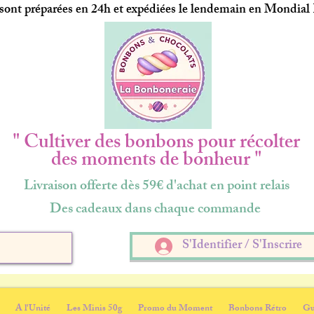
ont préparées en 24h et expédiées le lendemain en Mondial
" Cultiver des bonbons pour récolter
des moments de bonheur "
Livraison offerte dès 59€ d'achat en point relais
Des cadeaux dans chaque commande
S'Identifier / S'Inscrire
A l'Unité
Les Minis 50g
Promo du Moment
Bonbons Rétro
Gu