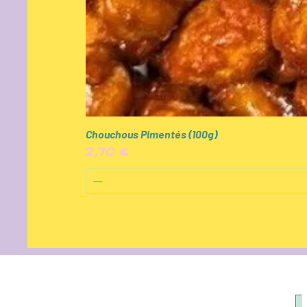
Chouchous Pimentés (100g)
Prix
2,70 €