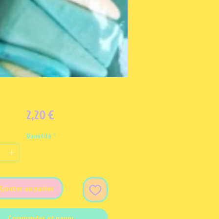
Prix
2,20 €
Quantité
*
Ajouter au panier
Commander et payer