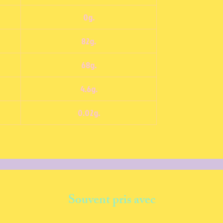
0g.
82g.
68g.
4.6g.
0.02g.
Souvent pris avec