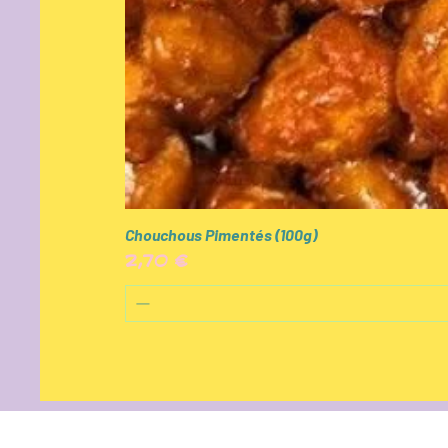
Chouchous Pimentés (100g)
Prix
2,70 €