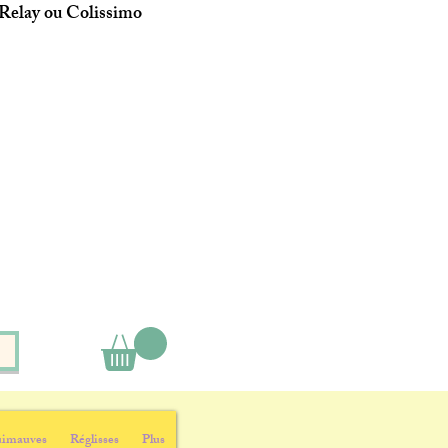
 Relay ou Colissimo
imauves
Réglisses
Plus