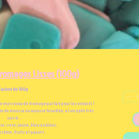
romages Lisses (100g)
Sachet de 100g
e morceaux de fromage parfait pour les enfants !
om de mousse ou mousse fouettée, et un goût très
sucré.
es : rose, jaune, bleu ou blanc.
crème, fruits et yaourt.