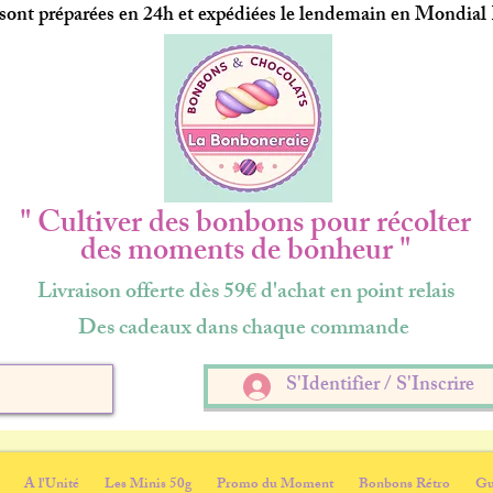
ont préparées en 24h et expédiées le lendemain en Mondial
" Cultiver des bonbons pour récolter
des moments de bonheur "
Livraison offerte dès 59€ d'achat en point relais
Des cadeaux dans chaque commande
S'Identifier / S'Inscrire
A l'Unité
Les Minis 50g
Promo du Moment
Bonbons Rétro
Gu