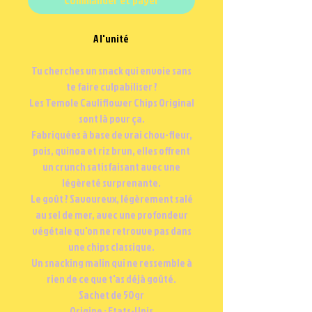
A l'unité
Tu cherches un snack qui envoie sans
te faire culpabiliser ?
Les Temole Cauliflower Chips Original
sont là pour ça.
Fabriquées à base de vrai chou-fleur,
pois, quinoa et riz brun, elles offrent
un crunch satisfaisant avec une
légèreté surprenante.
Le goût ? Savoureux, légèrement salé
au sel de mer, avec une profondeur
végétale qu'on ne retrouve pas dans
une chips classique.
Un snacking malin qui ne ressemble à
rien de ce que t'as déjà goûté.
Sachet de 50gr
Origine : Etats-Unis