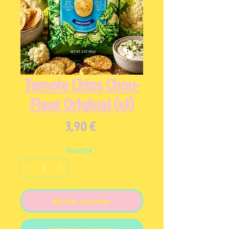
Temole Chips Chou-
Fleur Original (x1)
Prix
3,90 €
Quantité
*
Ajouter au panier
Commander et payer