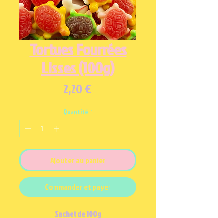
Tortues Fourrées
Lisses (100g)
Prix
2,20 €
Quantité
*
Ajouter au panier
Commander et payer
Sachet de 100g