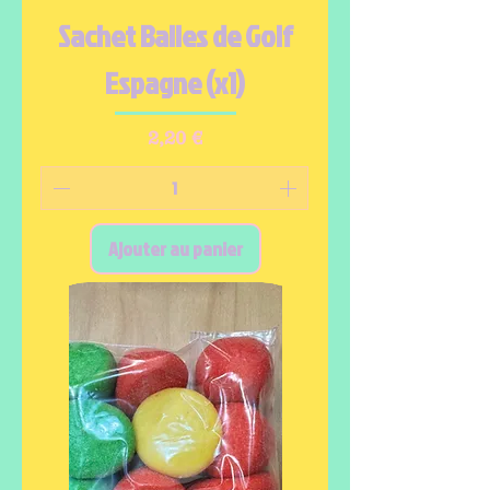
Sachet Balles de Golf
Espagne (x1)
Prix
2,20 €
Ajouter au panier