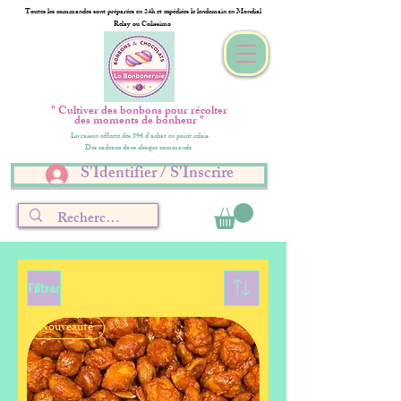
Toutes les commandes sont préparées en 24h et expédiées le lendemain en Mondial
Relay ou Colissimo
" Cultiver des bonbons pour récolter
des moments de bonheur "
Livraison offerte dès 59€ d'achat en point relais
Des cadeaux dans chaque commande
S'Identifier / S'Inscrire
Filtrer
Nouveauté