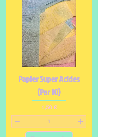
Papier Super Acides
(Par 10)
Prix
1,50 €