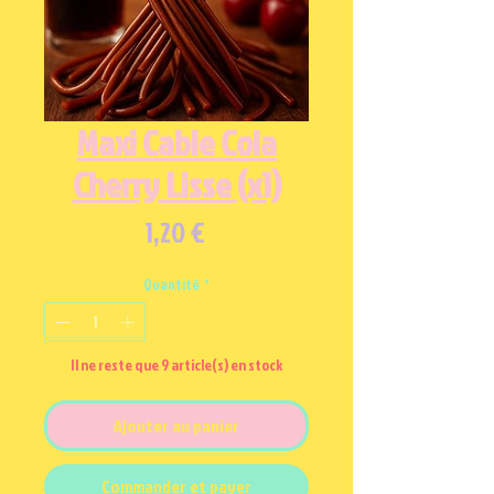
Maxi Cable Cola
Cherry Lisse (x1)
Prix
1,20 €
Quantité
*
Il ne reste que 9 article(s) en stock
Ajouter au panier
Commander et payer