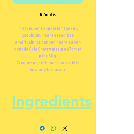
A l'unité.
Très souvent appelé le fil géant,
scoubidou géant et réglisse
américain, ce bonbon géant au bon
goût de Cola Cherry mesure 67cm et
pèse 60g.
Croquez un petit morceau de fête
foraine à la maison !
Ingredients
Sucre, Sirop de glucose-fructose,
Amidón, Farine de blé (CONTIENT