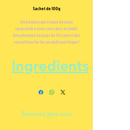
Sachet de 100g
Un bonbon qui risque de vous
surprendre avec son cœur acidulé.
Une plongée au pays du frisson et des
sensations fortes au goût pastèque !
Ingredients
Sucre, sirop de glucose, dextrose,
acidifiants: acide citrique (E330),
acide malique (E296), correcteur
d'acidité: bicarbonate de sodium
Souvent pris avec
E500i, arôme, colorant E141, E120.
Halal, Sans Gluten
, Vegan