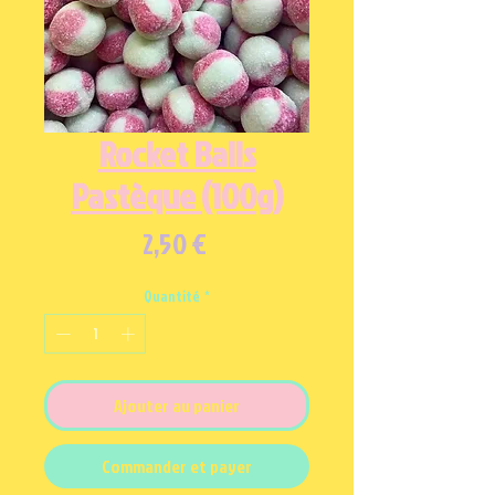
Rocket Balls
Pastèque (100g)
Prix
2,50 €
Quantité
*
Ajouter au panier
Commander et payer