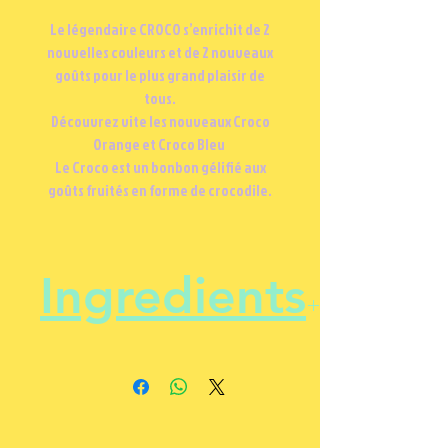
Le légendaire CROCO s’enrichit de 2
nouvelles couleurs et de 2 nouveaux
goûts pour le plus grand plaisir de
tous.
Découvrez vite les nouveaux Croco
Orange et Croco Bleu
Le
Croco est un bonbon gélifié aux
goûts fruités en forme de crocodile.
Ingredients
sirop de glucose; sucre; dextrose;
gélatine; acidifiant: acide
citrique; concentrés de fruits et
de plantes: carthame, spiruline,