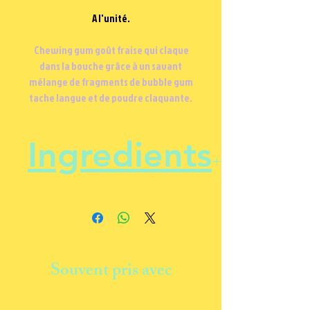
A l'unité.
Chewing gum goût fraise qui claque
dans la bouche grâce à un savant
mélange de fragments de bubble gum
tache langue et de poudre claquante.
Ingredients
Sucre, lactose, gomme base
(contient de la lécithine de soja),
sirop de glucose, émulsifiant
E422, acidifiant E330, arôme,
Souvent pris avec
colorant E133, dioxyde de carbone
E290, antioxydant E321.
Vegan, Sans Gluten, Halal.