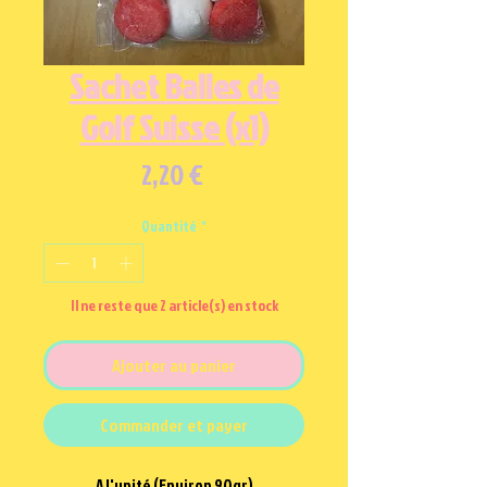
Sachet Balles de
Golf Suisse (x1)
Prix
2,20 €
Quantité
*
Il ne reste que 2 article(s) en stock
Ajouter au panier
Commander et payer
A l'unité (Environ 90gr)