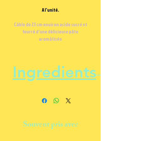
A l'unité.
Câble de 23 cm environ acide sucré et
fourré d'une délicieuse pâte
aromâtisée
Ingredients
Sucre, sirop de glucose-fructose,
amidon, farine de blé, sirop de
sucre inverti, eau, acidifiant
E330, amidon de pomme de terre,
Souvent pris avec
maltodextrine, humectant E422,
correcteur d'acidité E332, graisse