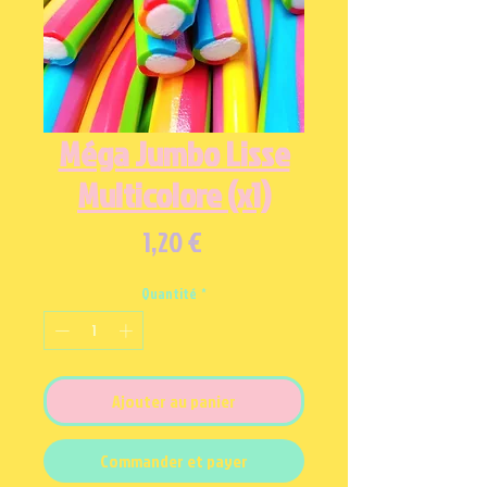
Méga Jumbo Lisse
Multicolore (x1)
Prix
1,20 €
Quantité
*
Ajouter au panier
Commander et payer