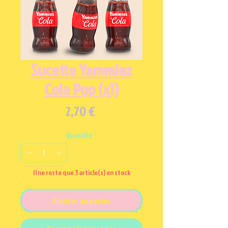
Sucette Yammiez
Cola Pop (x1)
Prix
2,70 €
Quantité
*
Il ne reste que 3 article(s) en stock
Ajouter au panier