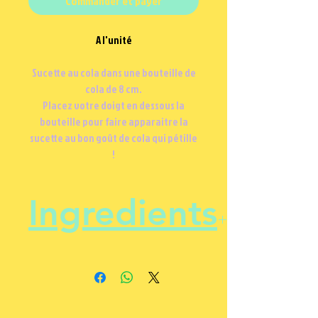
Commander et payer
A l'unité
Sucette au cola dans une bouteille de
cola de 8 cm.
Placez votre doigt en dessous la
bouteille pour faire apparaitre la
sucette au bon goût de cola qui pétille
!
Ingredients
Sucre, sirop de glucose, eau,
correcteurs d'acidité ( acide
lactique, lactate de sodium ),
arômes, colorant ( E150d)