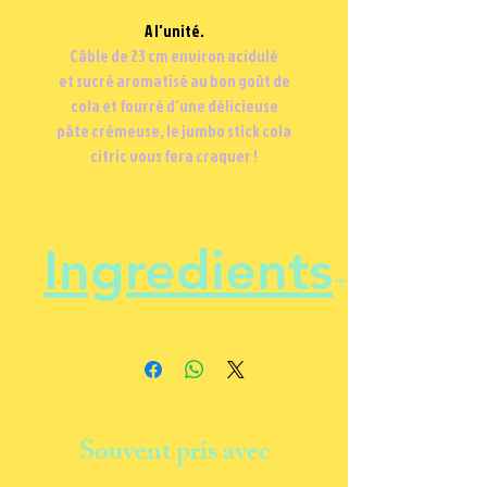
A l'unité.
Câble de 23 cm environ acidulé
et sucré aromatisé au bon goût de
cola et fourré d'une délicieuse
pâte crémeuse, le jumbo stick cola
citric vous fera craquer !
Ingredients
Sucre ; sirop de glucose-fructose
; farine de BLÉ ; eau ; graisse
végétale (coco) ; acidifiants :
E330, E296 ; correcteurs d'acidité
Souvent pris avec
: E350; émulsifiant E471 gélatine ;
amidon de BLÉ ; arômes ;